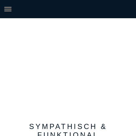
Doppelzimmer „Alpenherz“
SYMPATHISCH &
FUNKTIONAL